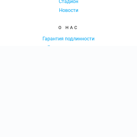
Стадион
Новости
О НАС
Гарантия подлинности
Доставка и оплата
Оферта
Контакты
КОЛ-ВО БИЛЕТОВ:
ШТ
СУММА:
₽
КОНТАКТЫ
от
₽
ОТКРЫТЬ
СЕКТОР
Оформить заказ
8 (351) 202-01-65
|
Ежедневно с 09:00 до 20:00 Мск
info@traktor-arena.ru