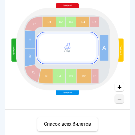
Трибуна D
D1
D2
D3
D4
D5
C4
C3
A
Трибуна С
Трибуна А
Лёд
C2
C1
B5
B4
B3
B2
B1
+
Трибуна В
−
Список всех билетов