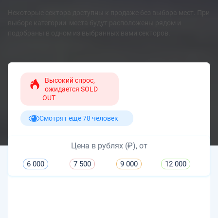
Некоторые сектора доступны к продаже без выбора мест. При
выборе категории места будут расположены рядом и
подобраны в одном из выбранных вами секторов.
Высокий спрос,
ожидается SOLD
OUT
Смотрят еще 78 человек
Цена в рублях (₽), от
6 000
7 500
9 000
12 000