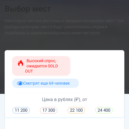
Выбор мест
Некоторые сектора доступны к продаже без выбора мест. При
выборе категории места будут расположены рядом и
подобраны в одном из выбранных вами секторов.
Высокий спрос,
ожидается SOLD
OUT
Смотрят еще 69 человек
Цена в рублях (₽), от
11 200
17 300
22 100
24 400