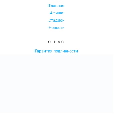
Главная
Афиша
Стадион
Новости
О НАС
Гарантия подлинности
Доставка и оплата
Оферта
Контакты
КОЛ-ВО БИЛЕТОВ:
ШТ
СУММА:
₽
от
₽
ОТКРЫТЬ
СЕКТОР
КОНТАКТЫ
Оформить заказ
8 (351) 202-01-65
|
Ежедневно с 09:00 до 20:00 Мск