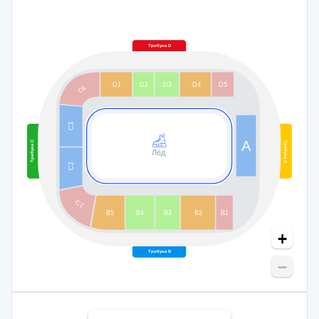
Трибуна D
D1
D2
D3
D4
D5
C4
C3
A
Трибуна С
Трибуна А
Лёд
C2
C1
B5
B4
B3
B2
B1
+
Трибуна В
−