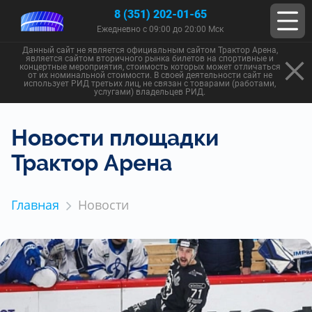
8 (351) 202-01-65
Ежедневно с 09:00 до 20:00 Мск
Данный сайт не является официальным сайтом Трактор Арена,
является сайтом вторичного рынка билетов на спортивные и
концертные мероприятия, стоимость которых может отличаться
от их номинальной стоимости. В своей деятельности сайт не
использует РИД третьих лиц, не связан с товарами (работами,
услугами) владельцев РИД.
Новости площадки
Трактор Арена
Главная
Новости